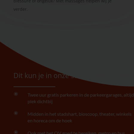
blessure of ongeluk? Met massages helpen wij je
verder.
Dit kun je in onze studio verwachten
\
Twee uur gratis parkeren in de parkeergarages, altijd
plek dichtbij
\
Midden in het stadshart, bioscoop, theater, winkels
en horeca om de hoek
\
Ook met het OV goed te bereiken, metro en bus