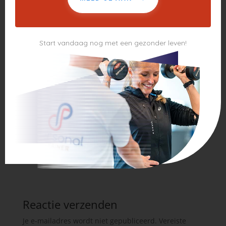
“Success is usually the culmination of controlling failure.”
Sylvester Stallone
Start vandaag nog met een gezonder leven!
“Nobody who ever gave his best regretted it”
George Halas
“Whether you think you can, or you think you can’t, you’re
right.”
Henry Ford
Reactie verzenden
Je e-mailadres wordt niet gepubliceerd.
Vereiste