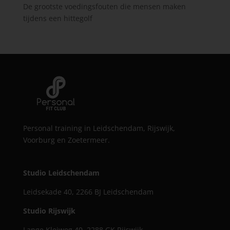
De grootste voedingsfouten die mensen maken
tijdens een hittegolf
Personal training in Leidschendam, Rijswijk,
Voorburg en Zoetermeer.
Studio Leidschendam
Leidsekade 40, 2266 BJ Leidschendam
Studio Rijswijk
Lange Kleiweg 40, 2288 GK Rijswijk