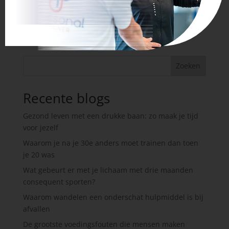
Zoeken
Recente blogs
Gezond leven met een drukke baan: zo maak je tijd
voor jezelf
Waarom je na je 30e anders moet trainen dan toen
je 20 was
Wat gebeurt er met je lichaam met drie maanden
consequent sporten?
Waarom wandelen een onderschat hulpmiddel is bij
afvallen
De grootste voedingsfouten die mensen maken