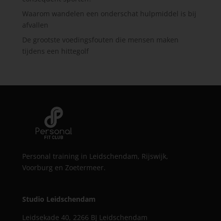
Waarom wandelen een onderschat hulpmiddel is bij
afvallen
De grootste voedingsfouten die mensen maken
tijdens een hittegolf
Personal training in Leidschendam, Rijswijk,
Voorburg en Zoetermeer.
Studio Leidschendam
Leidsekade 40, 2266 BJ Leidschendam