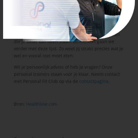
koken, stoven, blancheren en stomen om uw
gezondheid te verbeteren.
Dit was deel 1 van onze lijst met Voedingsmiddelen
die je beter kan laten staan. Binnenkort gaan we
verder met deze lijst. Zo weet jij straks precies wat je
wel en vooral niet moet eten.
Wil je persoonlijk advies of heb je vragen? Onze
personal trainers staan voor je klaar. Neem contact
met Personal Fit Club op via de
contactpagina
.
Bron:
Healthline.com