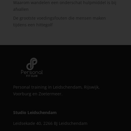
Waarom wandelen een onderschat hulpmiddel is bij
afvallen
De grootste voedingsfouten die mensen maken
tijdens een hittegolf
Personal training in Leidschendam, Rijswijk,
Voorburg en Zoetermeer.
Studio Leidschendam
Leidsekade 40, 2266 BJ Leidschendam