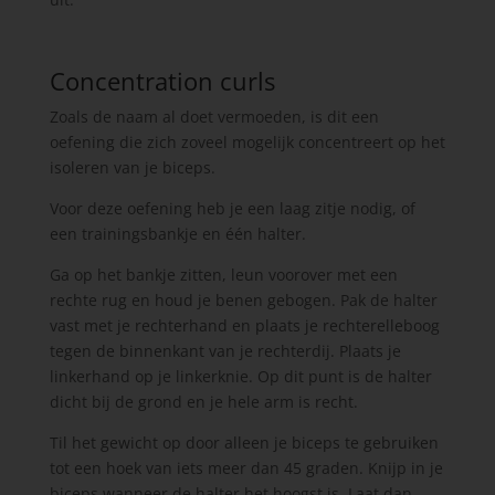
Concentration curls
Zoals de naam al doet vermoeden, is dit een
oefening die zich zoveel mogelijk concentreert op het
isoleren van je biceps.
Voor deze oefening heb je een laag zitje nodig, of
een trainingsbankje en één halter.
Ga op het bankje zitten, leun voorover met een
rechte rug en houd je benen gebogen. Pak de halter
vast met je rechterhand en plaats je rechterelleboog
tegen de binnenkant van je rechterdij. Plaats je
linkerhand op je linkerknie. Op dit punt is de halter
dicht bij de grond en je hele arm is recht.
Til het gewicht op door alleen je biceps te gebruiken
tot een hoek van iets meer dan 45 graden. Knijp in je
biceps wanneer de halter het hoogst is. Laat dan