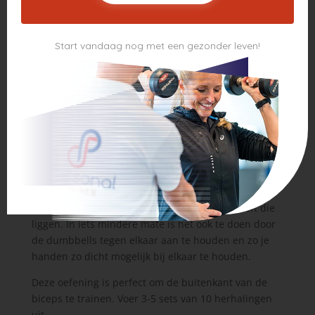
hele oefening uit door alleen je biceps te gebruiken.
Je rug is recht en je zwaait niet met je hele
bovenlichaam om de oefening uit te voeren. Als je je
Start vandaag nog met een gezonder leven!
bovenlichaam moet bewegen, gebruik je te veel
gewicht.
Close grip biceps curls
Weer een variatie op de gewone dumbbell curls.
Deze oefening wordt echter gedaan terwijl je je
handen dicht bij elkaar houdt. Om eerlijk te zijn kun
je deze oefening het beste doen met een barbell, of
nog beter; een EZ bar, maar niet iedereen heeft die
liggen. In iets mindere mate is het ook te doen door
de dumbbells tegen elkaar aan te houden en zo je
handen zo dicht mogelijk bij elkaar te houden.
Deze oefening is perfect om de buitenkant van de
biceps te trainen. Voer 3-5 sets van 10 herhalingen
uit.