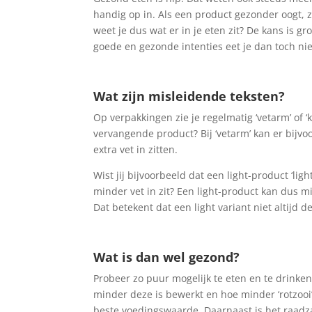
handig op in. Als een product gezonder oogt, z
weet je dus wat er in je eten zit? De kans is gro
goede en gezonde intenties eet je dan toch ni
Wat zijn misleidende teksten?
Op verpakkingen zie je regelmatig ‘vetarm’ of ‘k
vervangende product? Bij ‘vetarm’ kan er bijvo
extra vet in zitten.
Wist jij bijvoorbeeld dat een light-product ‘li
minder vet in zit? Een light-product kan dus 
Dat betekent dat een light variant niet altijd d
Wat is dan wel gezond?
Probeer zo puur mogelijk te eten en te drinken
minder deze is bewerkt en hoe minder ‘rotzooi’
beste voedingswaarde. Daarnaast is het raadzaa