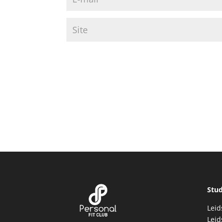
Stu
Leid
Lei