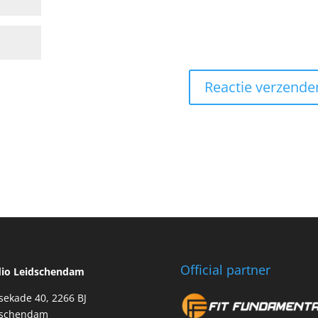
Official partner
dio Leidschendam
sekade 40, 2266 BJ
dschendam