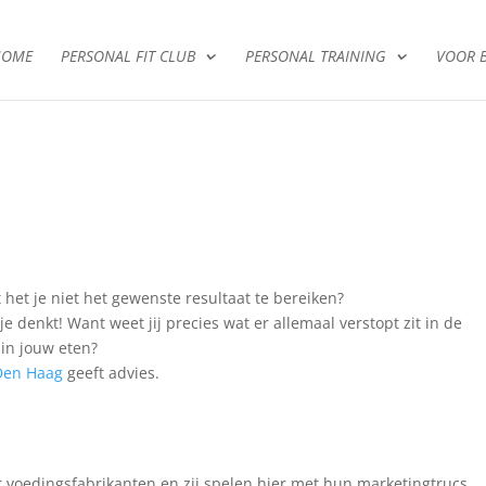
HOME
PERSONAL FIT CLUB
PERSONAL TRAINING
VOOR B
t het je niet het gewenste resultaat te bereiken?
 denkt! Want weet jij precies wat er allemaal verstopt zit in de
in jouw eten?
 Den Haag
geeft advies.
 voedingsfabrikanten en zij spelen hier met hun marketingtrucs