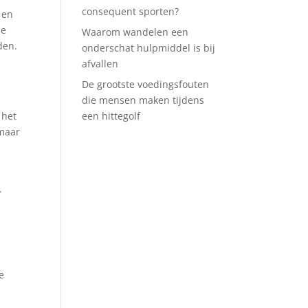
consequent sporten?
 en
le
Waarom wandelen een
den.
onderschat hulpmiddel is bij
afvallen
De grootste voedingsfouten
die mensen maken tijdens
 het
een hittegolf
omaar
.
e