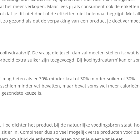
al het meer verkopen. Maar lees jij als consument ook de etiketten
ot dat je dit niet doet of de etiketten niet helemaal begrijpt. Met al
et zo gezond als dat de verpakking van een product je doet vermoe
oolhydraatvrij’. De vraag die jezelf dan zal moeten stellen is: wat is
orbeeld extra suiker zijn toegevoegd. Bij ‘koolhydraatarm’ kan er z
ght’ mag heten als er 30% minder kcal of 30% minder suiker of 30%
misschien minder vet bevatten, maar bevat soms wel meer calorieën
e gezondste keuze is.
. Hoe dichter het product bij de natuurlijke voedingsbron staat, ho
 zit er in. Combineer dus zo veel mogelijk verse producten voor de
m om altijd de etiketten te lezen zodat je weet wat je eet.