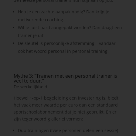
de meeste personal trainers hun stijl aan op jou.
Heb je een zachte aanpak nodig? Dan krijg je
motiverende coaching.
Wil je juist hard aangepakt worden? Dan daagt een
trainer je uit.
De sleutel is persoonlijke afstemming – vandaar
ook het woord personal in personal training.
Mythe 3: “Trainen met een personal trainer is
veel te duur.”
De werkelijkheid:
Hoewel 1-op-1 begeleiding een investering is, biedt
het vaak meer waarde per euro dan een standaard
sportschoolabonnement dat je niet gebruikt. En er
zijn tegenwoordig allerlei vormen:
Duo-trainingen (twee personen delen een sessie)