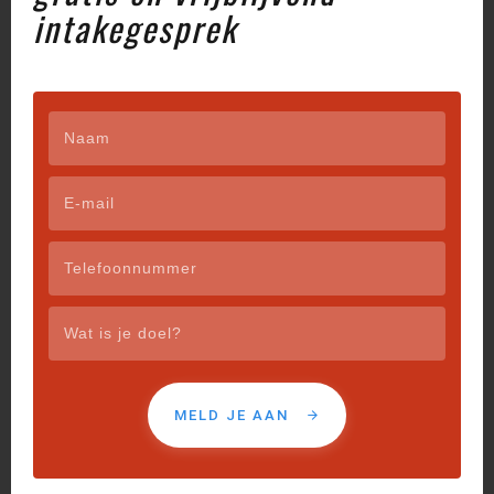
intakegesprek
vervangen geen persoonlijke feedback, correcties of
aanpassing aan jouw lichaam, levensstijl en doelen.
Hetzelfde geldt voor alle
fitness influencers
die er
tegenwoordig zijn. Deze geven uiteraard veel nuttige
informatie, maar ook vaak een vertekend beeld van
de realiteit. Het is tenslotte hun werk en hierdoor is
alles veelal heel anders dan jouw persoonlijke
situatie.
Een trainer ziet:
Foutjes in je techniek
Wanneer je te licht of te zwaar traint
Of je ademhaling, tempo en houding correct zijn
Online informatie is algemeen. Personal training is
maatwerk.
MELD JE AAN
Mythe 7: “Personal training gaat alleen over