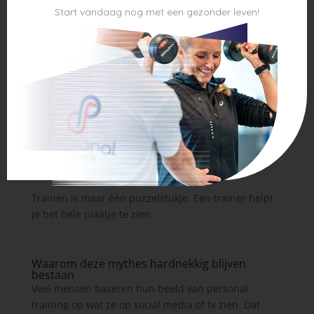
trainen.”
Start vandaag nog met een gezonder leven!
De werkelijkheid:
Een goede personal trainer kijkt veel breder dan
alleen de oefeningen in de gym. Denk aan:
Voedingsbegeleiding
Leefstijladvies (slaap, stress, herstel)
Gedragsverandering en mindset
Doelgericht plannen en meten van voortgang
Trainen is maar één puzzelstukje. Een trainer helpt
je het hele plaatje te zien.
Waarom deze mythes hardnekkig blijven
bestaan
Veel mensen baseren hun beeld van personal
training op wat ze op social media of tv zien. Dat