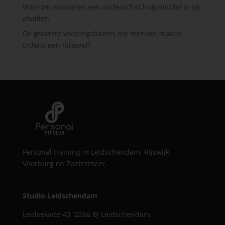
Waarom wandelen een onderschat hulpmiddel is bij
afvallen
De grootste voedingsfouten die mensen maken
tijdens een hittegolf
Personal training in Leidschendam, Rijswijk,
Voorburg en Zoetermeer.
Studio Leidschendam
Leidsekade 40, 2266 BJ Leidschendam