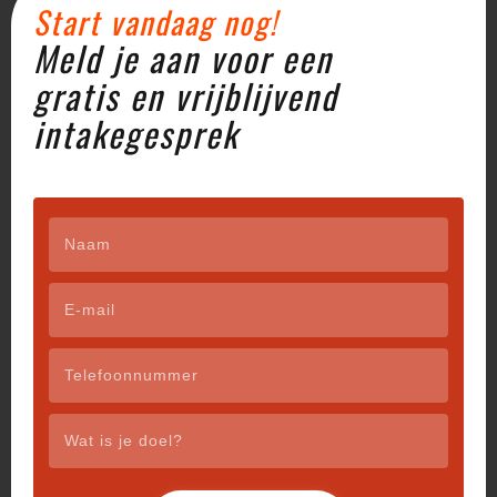
Reactie verzenden
Start vandaag nog!
Meld je aan voor een
Je e-mailadres wordt niet gepubliceerd.
Vereiste
velden zijn gemarkeerd met
*
gratis en vrijblijvend
intakegesprek