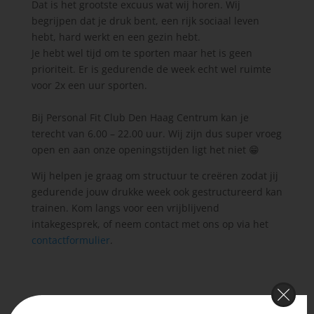
Dat is het grootste excuus wat wij horen. Wij
begrijpen dat je druk bent, een rijk sociaal leven
hebt, hard werkt en een gezin hebt.
Je hebt wel tijd om te sporten maar het is geen
prioriteit. Er is gedurende de week echt wel ruimte
voor 2x een uur sporten.
Bij Personal Fit Club Den Haag Centrum kan je
terecht van 6.00 – 22.00 uur. Wij zijn dus super vroeg
open en aan onze openingstijden ligt het niet
😁
Wij helpen je graag om structuur te creëren zodat jij
gedurende jouw drukke week ook gestructureerd kan
trainen. Kom langs voor een vrijblijvend
intakegesprek, of neem contact met ons op via het
contactformulier
.