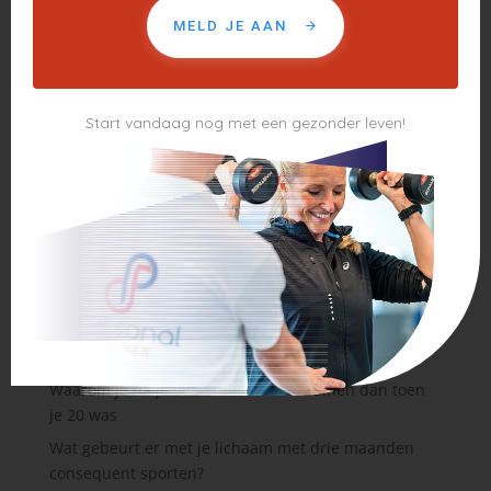
MELD JE AAN
Start vandaag nog met een gezonder leven!
Zoeken
Recente blogs
Gezond leven met een drukke baan: zo maak je tijd
voor jezelf
Waarom je na je 30e anders moet trainen dan toen
je 20 was
Wat gebeurt er met je lichaam met drie maanden
consequent sporten?