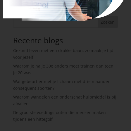
Zoeken
Recente blogs
Gezond leven met een drukke baan: zo maak je tijd
voor jezelf
Waarom je na je 30e anders moet trainen dan toen
je 20 was
Wat gebeurt er met je lichaam met drie maanden
consequent sporten?
Waarom wandelen een onderschat hulpmiddel is bij
afvallen
De grootste voedingsfouten die mensen maken
tijdens een hittegolf