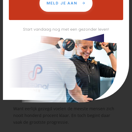
MELD JE AAN
Daardoor verdwijnt een groot deel van de mentale
drempel. Je hoeft niet perfect voorbereid te zijn om
te beginnen. Je hoeft alleen bereid te zijn om die
eerste stap te zetten.
Start vandaag nog met een gezonder leven!
Het echte verschil zit niet in maandag
Mensen denken vaak dat verandering begint op een
specifieke dag. Maar het echte verschil zit niet in
maandag. Het verschil zit in het moment waarop je
besluit om niet langer te wachten.
Niet wachten tot je meer motivatie hebt.
Niet wachten tot je agenda rustiger wordt.
Niet wachten tot je “er klaar voor bent”.
Want eerlijk gezegd voelen de meeste mensen zich
nooit honderd procent klaar. En toch begint daar
vaak de grootste progressie.