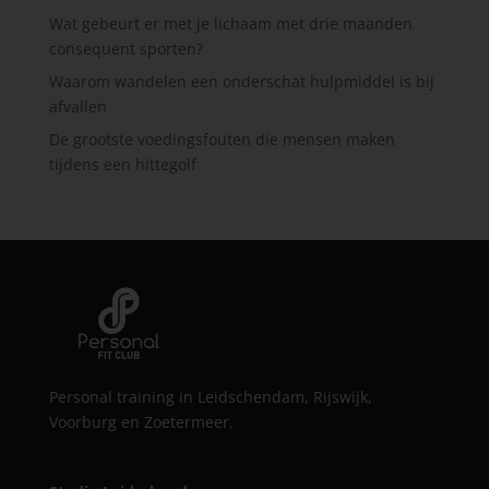
Wat gebeurt er met je lichaam met drie maanden
consequent sporten?
Waarom wandelen een onderschat hulpmiddel is bij
afvallen
De grootste voedingsfouten die mensen maken
tijdens een hittegolf
Personal training in Leidschendam, Rijswijk,
Voorburg en Zoetermeer.