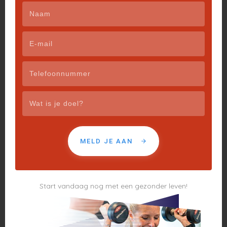
Reactie verzenden
Je e-mailadres wordt niet gepubliceerd.
Vereiste
velden zijn gemarkeerd met
*
MELD JE AAN
Start vandaag nog met een gezonder leven!