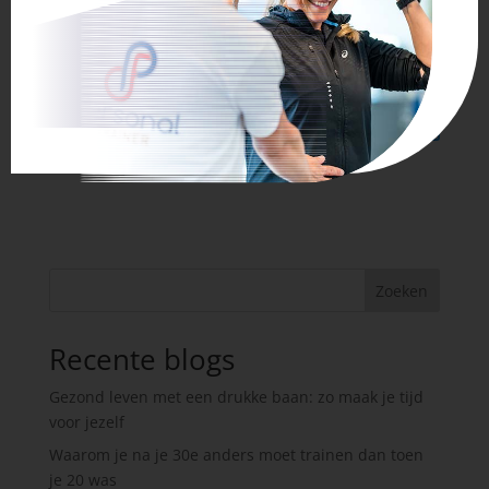
Zoeken
Recente blogs
Gezond leven met een drukke baan: zo maak je tijd
voor jezelf
Waarom je na je 30e anders moet trainen dan toen
je 20 was