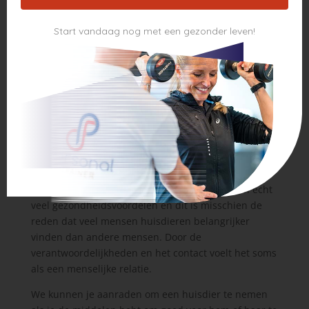
Je hebt altijd iemand om tegen te praten.
Start vandaag nog met een gezonder leven!
Ze houden onvoorwaardelijk van je.
Ze zijn er altijd voor je.
Ze zijn altijd blij.
Veel huisdieren voelen gewoon lekker zacht en
warm aan, behalve misschien vissen en reptielen.
Meer dan alleen een huisdier
Het is duidelijk dat huisdieren meer zijn dan alleen
een dier dat in je huis woont. Ze zijn je metgezellen
en je vrienden. Niet alleen dat, maar ze bieden echt
veel gezondheidsvoordelen en dit is misschien de
reden dat veel mensen huisdieren belangrijker
vinden dan andere mensen. Door de
verantwoordelijkheden en het contact voelt het soms
als een menselijke relatie.
We kunnen je aanraden om een huisdier te nemen